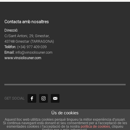
Contacta amb nosaltres
Direcció:
C/Sant Antoni, 29, Ginestar,
43748 Ginestar (TARRAGONA)
Telèfon:
(+34) 977 409 039
Email:
info@vinsiolisuner.com
www.vinsiolisuner.com
GET SOCIAL
Ús de cookies
© 2020 Copyright by Agrícola Sant Vicenç SL. Tots els drets reservats.
Vins i Olis de Catalunya | Celler i molí familiar a la Ribera d’Ebre a
Aquest lloc web utilitza cookies perquè tingueu la millor experiència d'usuari.
Si continua navegant està donant el seu consentiment per a l'acceptació de les
Tarragona
esmentades cookies i l'acceptació de la nostra
política de cookies
, cliqueu