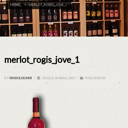
HOME
MERLOT_ROGIS_JOVE_1
merlot_rogis_jove_1
BY
VINSIOLISUNER
/
DIJOUS, 30 ABRIL 2015
/
PUBLISHED IN