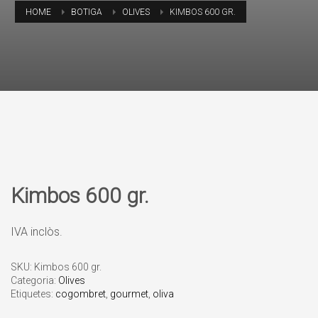
HOME
BOTIGA
OLIVES
KIMBOS 600 GR.
Kimbos 600 gr.
IVA inclòs.
SKU:
Kimbos 600 gr.
Categoria:
Olives
Etiquetes:
cogombret
,
gourmet
,
oliva