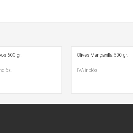
os 600 gr.
Olives Mançanilla 600 gr.
nclòs.
IVA inclòs.