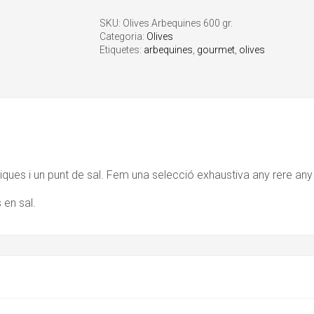
SKU:
Olives Arbequines 600 gr.
Categoria:
Olives
Etiquetes:
arbequines
,
gourmet
,
olives
ues i un punt de sal. Fem una selecció exhaustiva any rere any pe
 en sal.