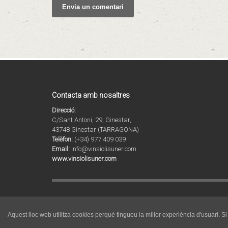
Contacta amb nosaltres
Direcció:
C/Sant Antoni, 29, Ginestar,
43748 Ginestar (TARRAGONA)
Telèfon:
(+34) 977 409 039
Email:
info@vinsiolisuner.com
www.vinsiolisuner.com
© 2020 Copyright by Agrícola Sant Vicenç SL. Tots els drets r
Vins i Olis de Catalunya | Celler i molí familiar a la Ribera d
Aquest lloc web utilitza cookies perquè tingueu la millor experiència d'usuari. 