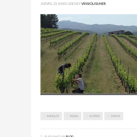
JUEVES, 25 JUNIO 2015
BY
VINSIOLISUNER
MERLOT
PODA
SUÑER
VINYA
PUBLISHED IN
BLOG