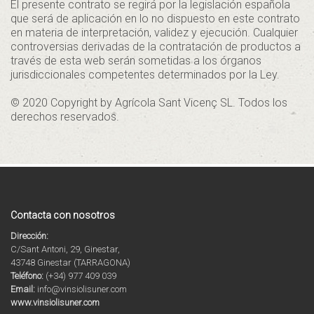
El presente contrato se regirá por la legislación española
que será de aplicación en lo no dispuesto en este contrato
en materia de interpretación, validez y ejecución. Cualquier
controversias derivadas de la contratación de productos a
través de esta web serán sometidas a los órganos
jurisdiccionales competentes determinados por la Ley.
© 2020 Copyright by Agrícola Sant Vicenç SL. Todos los
derechos reservados.
Contacta con nosotros
Dirección:
C/Sant Antoni, 29, Ginestar,
43748 Ginestar (TARRAGONA)
Teléfono:
(+34) 977 409 039
Email:
info@vinsiolisuner.com
www.vinsiolisuner.com