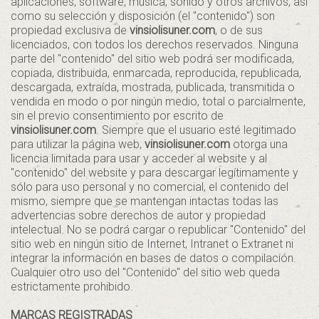
aplicaciones, software, música, sonido y otros archivos, así
como su selección y disposición (el "contenido") son
propiedad exclusiva de
vinsiolisuner.com
, o de sus
licenciados, con todos los derechos reservados. Ninguna
parte del "contenido" del sitio web podrá ser modificada,
copiada, distribuida, enmarcada, reproducida, republicada,
descargada, extraída, mostrada, publicada, transmitida o
vendida en modo o por ningún medio, total o parcialmente,
sin el previo consentimiento por escrito de
vinsiolisuner.com
. Siempre que el usuario esté legitimado
para utilizar la página web,
vinsiolisuner.com
otorga una
licencia limitada para usar y acceder al website y al
"contenido" del website y para descargar legítimamente y
sólo para uso personal y no comercial, el contenido del
mismo, siempre que se mantengan intactas todas las
advertencias sobre derechos de autor y propiedad
intelectual. No se podrá cargar o republicar "Contenido" del
sitio web en ningún sitio de Internet, Intranet o Extranet ni
integrar la información en bases de datos o compilación.
Cualquier otro uso del "Contenido" del sitio web queda
estrictamente prohibido.
MARCAS REGISTRADAS