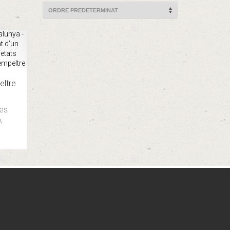
eltre
nes
A