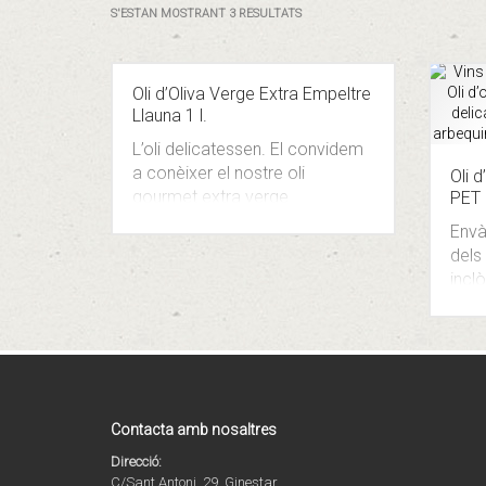
S'ESTAN MOSTRANT 3 RESULTATS
Oli d’Oliva Verge Extra Empeltre
Llauna 1 l.
L’oli delicatessen. El convidem
a conèixer el nostre oli
Oli 
gourmet extra verge
PET 2
monovarietal sense filtrar,
Envàs
envasat en llauna de litre, que
dels 
arrodinarà els vostres millors
inclò
plats. El disseny d’aquesta
llauna està pensat com a
article de regal i de fàcil
transport pels vostres viatges.
IVA inclòs.
Contacta amb nosaltres
Direcció:
C/Sant Antoni, 29, Ginestar,