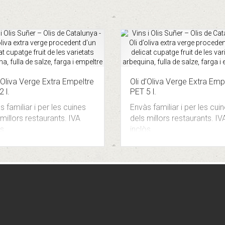
d’Oliva Verge Extra Empeltre
Oli d’Oliva Verge Extra Emp
 l.
PET 5 l.
 familiar i per les cuines
Envàs familiar i per les cui
millors restaurants.
IVA
dels millors restaurants.
IV
s.
inclòs.