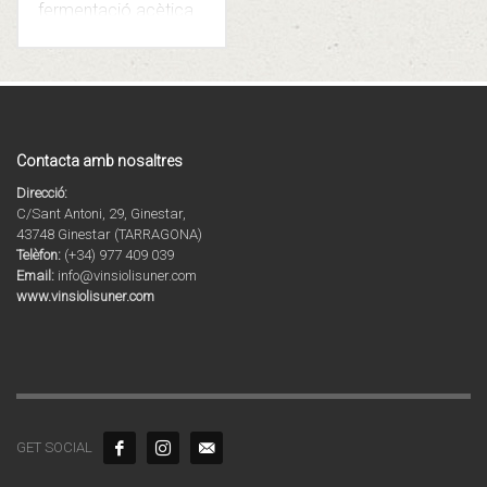
fermentació acètica
del vi.
Elaborat amb vi
negre de la varietat
Merlot.
Un vinagre
autèntic, amb l’aroma
i gust propis dels
vinagres tradicionals.
Contacta amb nosaltres
IVA inclòs.
Direcció:
C/Sant Antoni, 29, Ginestar,
43748 Ginestar (TARRAGONA)
Telèfon:
(+34) 977 409 039
Email:
info@vinsiolisuner.com
www.vinsiolisuner.com
GET SOCIAL