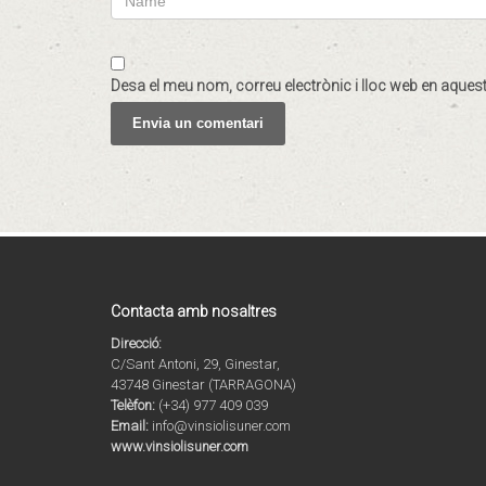
Desa el meu nom, correu electrònic i lloc web en aque
Contacta amb nosaltres
Direcció:
C/Sant Antoni, 29, Ginestar,
43748 Ginestar (TARRAGONA)
Telèfon:
(+34) 977 409 039
Email:
info@vinsiolisuner.com
www.vinsiolisuner.com