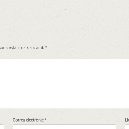
saris estan marcats amb
*
Correu electrònic
*
Ll