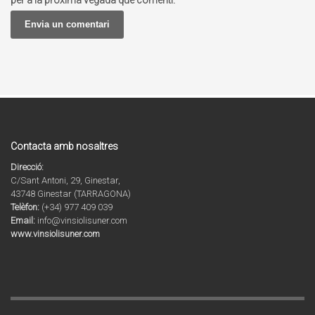
per a la pròxima vegada que comenti.
Contacta amb nosaltres
Direcció:
C/Sant Antoni, 29, Ginestar,
43748 Ginestar (TARRAGONA)
Telèfon:
(+34) 977 409 039
Email:
info@vinsiolisuner.com
www.vinsiolisuner.com