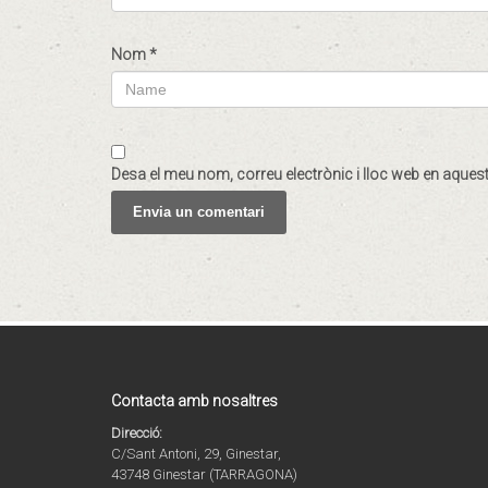
Nom
*
Desa el meu nom, correu electrònic i lloc web en aque
Contacta amb nosaltres
Direcció:
C/Sant Antoni, 29, Ginestar,
43748 Ginestar (TARRAGONA)