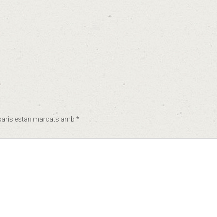
saris estan marcats amb
*