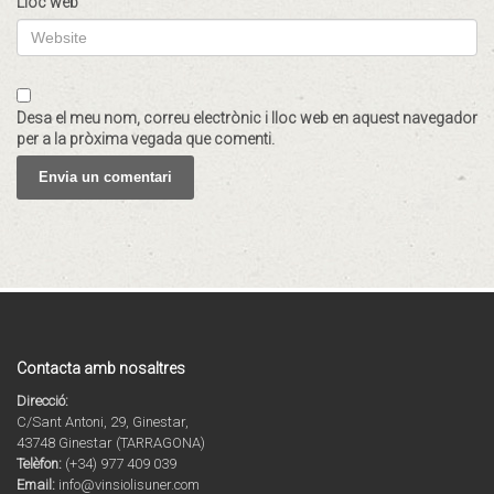
Lloc web
Desa el meu nom, correu electrònic i lloc web en aquest navegador
per a la pròxima vegada que comenti.
Contacta amb nosaltres
Direcció:
C/Sant Antoni, 29, Ginestar,
43748 Ginestar (TARRAGONA)
Telèfon:
(+34) 977 409 039
Email:
info@vinsiolisuner.com