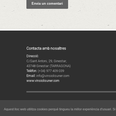
Contacta amb nosaltres
Direcció:
C/Sant Antoni, 29, Ginestar,
43748 Ginestar (TARRAGONA)
Telèfon:
(+34) 977 409 039
Email:
info@vinsiolisuner.com
www.vinsiolisuner.com
© 2020 Copyright by Agrícola Sant Vicenç SL. Tots els drets r
Vins i Olis de Catalunya | Celler i molí familiar a la Ribera d
Aquest lloc web utilitza cookies perquè tingueu la millor experiència d'usuari. 