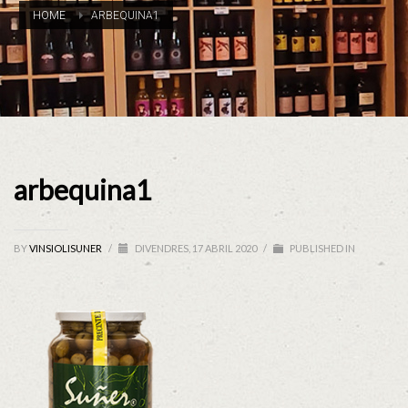
HOME
ARBEQUINA1
arbequina1
BY
VINSIOLISUNER
/
DIVENDRES, 17 ABRIL 2020
/
PUBLISHED IN