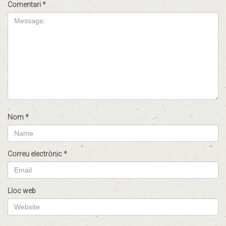
Comentari
*
Nom
*
Correu electrònic
*
Lloc web