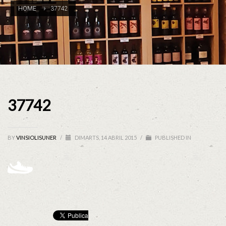
HOME
37742
37742
BY
VINSIOLISUNER
/
DIMARTS, 14 ABRIL 2015
/
PUBLISHED IN