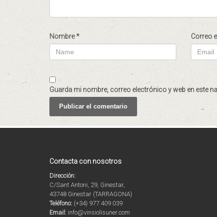
Nombre
*
Correo 
Guarda mi nombre, correo electrónico y web en este n
Contacta con nosotros
Dirección:
C/Sant Antoni, 29, Ginestar,
43748 Ginestar (TARRAGONA)
Teléfono:
(+34) 977 409 039
Email:
info@vinsiolisuner.com