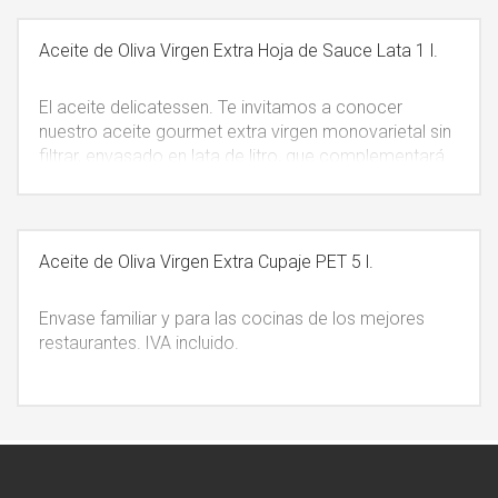
transporte para vuestros viajes.
IVA incluido.
Aceite de Oliva Virgen Extra Hoja de Sauce Lata 1 l.
El aceite delicatessen. Te invitamos a conocer
nuestro aceite gourmet extra virgen monovarietal sin
filtrar, envasado en lata de litro, que complementará
vuestros mejores platos. El diseño de este producto
está pensado como artículo de regalo y de fácil
transporte para vuestros viajes.
IVA incluido.
Aceite de Oliva Virgen Extra Cupaje PET 5 l.
Envase familiar y para las cocinas de los mejores
restaurantes.
IVA incluido.