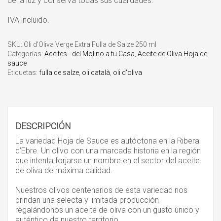
de la luz y conserva todas sus cualidades.
IVA incluido.
SKU:
Oli d'Oliva Verge Extra Fulla de Salze 250 ml
Categorías:
Aceites - del Molino a tu Casa
,
Aceite de Oliva Hoja de
sauce
Etiquetas:
fulla de salze
,
oli català
,
oli d'oliva
DESCRIPCIÓN
La variedad Hoja de Sauce es autóctona en la Ribera
d’Ebre. Un olivo con una marcada historia en la región
que intenta forjarse un nombre en el sector del aceite
de oliva de máxima calidad.
Nuestros olivos centenarios de esta variedad nos
brindan una selecta y limitada producción
regalándonos un aceite de oliva con un gusto único y
auténtico de nuestro territorio.