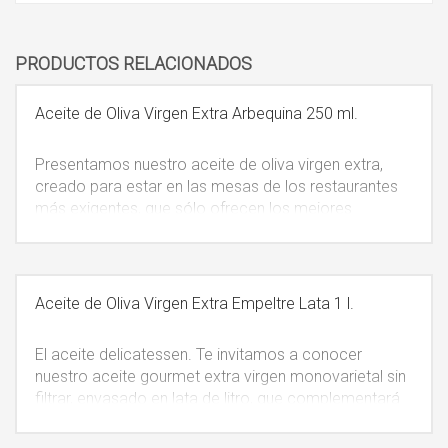
PRODUCTOS RELACIONADOS
Aceite de Oliva Virgen Extra Arbequina 250 ml.
Presentamos nuestro aceite de oliva virgen extra,
creado para estar en las mesas de los restaurantes
más exigentes, que sólo ofrecen los mejores
productos a sus clientes. Envasado en una elegante
botella de vidrio oscuro que protege el aceite de la
luz, conservando todas sus cualidades.
IVA incluido.
Aceite de Oliva Virgen Extra Empeltre Lata 1 l.
El aceite delicatessen. Te invitamos a conocer
nuestro aceite gourmet extra virgen monovarietal sin
filtrar, envasado en lata de litro, que complementará
vuestros mejores platos. El diseño de este producto
está pensado como artículo de regalo y de fácil