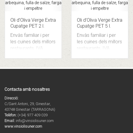
Oli d’Oliva Verge Extra
Oli d’Oliva Verge Extra
Cupatge PET 2 l.
Cupatge PET 5 l.
Envàs familiar i per
Envàs familiar i per
les cuines dels millors
les cuines dels millors
restaurants.
IVA
restaurants.
IVA
inclòs.
inclòs.
Contacta amb nosaltres
Direcció:
C/Sant Antoni, 29, Ginestar,
43748 Ginestar (TARRAGONA)
Telèfon:
(+34) 977 409 039
Email:
info@vinsiolisuner.com
www.vinsiolisuner.com