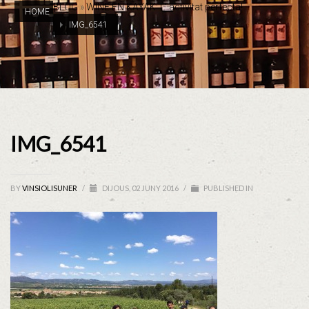
BLOG
»
WINE EN KAYAK: L' activitat perfecta!
HOME
IMG_6541
IMG_6541
BY
VINSIOLISUNER
/
DIJOUS, 02 JUNY 2016
/
PUBLISHED IN