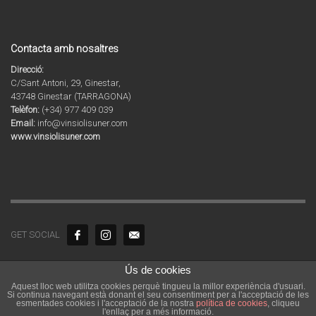
Contacta amb nosaltres
Direcció:
C/Sant Antoni, 29, Ginestar,
43748 Ginestar (TARRAGONA)
Telèfon:
(+34) 977 409 039
Email:
info@vinsiolisuner.com
www.vinsiolisuner.com
GET SOCIAL
Ús de cookies
© 2020 Copyright by Agrícola Sant Vicenç SL. Tots els drets reservats.
Vins i Olis de Catalunya | Celler i molí familiar a la Ribera d’Ebre a
Aquest lloc web utilitza cookies perquè tingueu la millor experiència d'usuari.
Si continua navegant està donant el seu consentiment per a l'acceptació de les
Tarragona
esmentades cookies i l'acceptació de la nostra
política de cookies
, cliqueu
l'enllaç per a més informació.