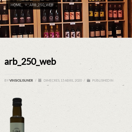
HOME
ARB_250_WEB
arb_250_web
BY
VINSIOLISUNER
/
DIMECRES, 15 ABRIL 2020
/
PUBLISHED IN