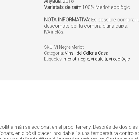
Anyada:
2018
Varietats de raïm:
100% Merlot ecològic
NOTA INFORMATIVA:
És possible comprar un
descompte per la compra d’una caixa.
IVA inclòs.
SKU:
Vi Negre Merlot
Categoria:
Vins - del Celler a Casa
Etiquetes:
merlot
,
negre
,
vi català
,
vi ecològic
 collit a mà i seleccionat en el propi terreny. Després de dos di
ccionats, en dipòsit d’acer inoxidable i a una temperatura control