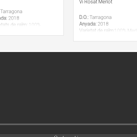
Vi Rosat Merlot
:
Tarragona
D.O.:
Tarragona
ada:
2018
Anyada:
2018
etats de raïm:
100%
Varietat de raïm:
100% Merl
abeu
ecològic
nça:
6 mesos en bóta
NOTA INFORMATIVA:
àcia amb
battonage
És possible comprar una un
A INFORMATIVA:
o una caixa de 6 unitats.
ossible comprar una unitat
Apliquem descompte per l
a caixa de 6 unitats.
compra d’una caixa.
quem descompte per la
IVA inclòs
.
ra d’una caixa.
nclòs.