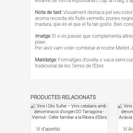
esdevé de forma espontània i, cap al maig, s’apl
Nota de tast:
Visualment destaca pel seu color ve
aroma recorda els fruits vermells, prunes negre
madura, que és el que el fa tan golós. Ben con
Imatge:
El vi és passió que complementa altres
plaer.
Per això vam voler combinar el nostre Merlot
Maridatge:
Formatges d’ovella o vaca semi curat
tradicional de les Terres de l’Ebre.
PRODUCTES RELACIONATS
Vi d’aperitiu
Vi A