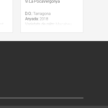
Vi La PocaVergonya
D.O.:
Tarragona
Anyada:
2018
ot
Varietats de raïm:
Macabeu,
Garnatxa blanca i Muscat
NOTA INFORMATIVA:
itat
És possible comprar una unitat
o una caixa de 6 unitats.
a
Apliquem descompte per la
compra d’una caixa.
IVA inclòs.