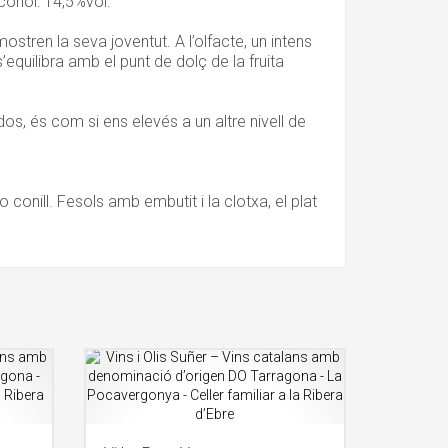
lcohol: 14,5%vol.
stren la seva joventut. A l’olfacte, un intens
equilibra amb el punt de dolç de la fruita
s, és com si ens elevés a un altre nivell de
onill. Fesols amb embutit i la clotxa, el plat