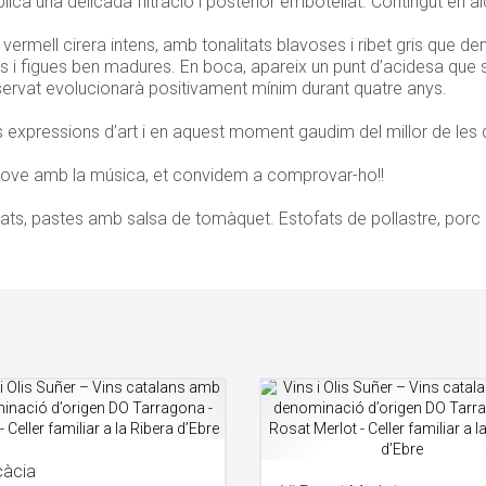
ica una delicada filtració i posterior embotellat. Contingut en a
rmell cirera intens, amb tonalitats blavoses i ribet gris que demo
s i figues ben madures. En boca, apareix un punt d’acidesa que s’
servat evolucionarà positivament mínim durant quatre anys.
 expressions d’art i en aquest moment gaudim del millor de les do
 Jove amb la música, et convidem a comprovar-ho!!
s, pastes amb salsa de tomàquet. Estofats de pollastre, porc o c
càcia