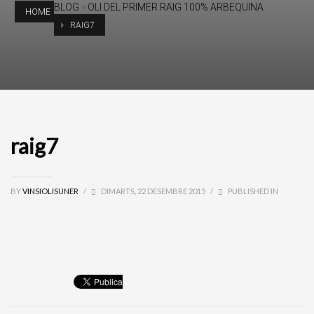
BLOG
»
OLI DEL PRIMER RAIG 100% ARBEQUINA
HOME
RAIG7
raig7
BY
VINSIOLISUNER
/
DIMARTS, 22 DESEMBRE 2015
/
PUBLISHED IN