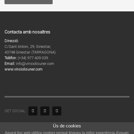
Contacta amb nosaltres
Direcció:
C/Sant Antoni, 29, Ginestar,
43748 Ginestar (TARRAGONA)
Telèfon:
(+34) 977 409 039
Email:
info@vinsiolisuner.com
www.vinsiolisuner.com
GET SOCIAL
Ús de cookies
© 2020 Copyright by Agrícola Sant Vicenç SL. Tots els drets reservats.
Vins i Olis de Catalunya | Celler i molí familiar a la Ribera d’Ebre a
Aquest lloc web utilitza cookies perquè tingueu la millor experiència d'usuari.